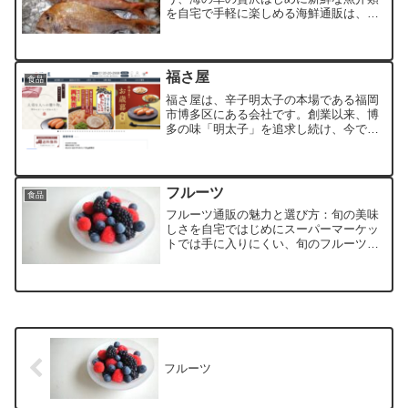
を自宅で手軽に楽しめる海鮮通販は、近
年ますます人気が高まっています。スー
パーマーケットではなかなか手に入らな
いような、旬の魚介や珍しい品種の魚介
を、全国各地から取り寄せる...
福さ屋
食品
福さ屋は、辛子明太子の本場である福岡
市博多区にある会社です。創業以来、博
多の味「明太子」を追求し続け、今では
多くのお客様から「辛子明太子を食べる
なら、福さ屋の辛子めんたい」と言って
いただけるまでになりました。テレビ番
組のごはんのおともランキ...
フルーツ
食品
フルーツ通販の魅力と選び方：旬の美味
しさを自宅ではじめにスーパーマーケッ
トでは手に入りにくい、旬のフルーツや
珍しい品種のフルーツを自宅で手軽に味
わえるフルーツ通販。近年、その人気は
高まる一方です。この記事では、フルー
ツ通販の魅力や選び方、そ...
フルーツ