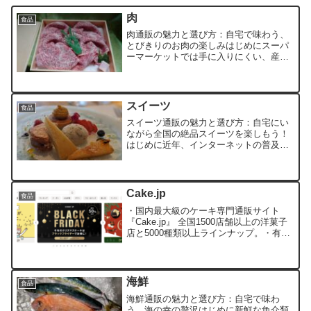
肉
食品
肉通販の魅力と選び方：自宅で味わう、
とびきりのお肉の楽しみはじめにスーパ
ーマーケットでは手に入りにくい、産地
直送の新鮮な肉や、希少部位の肉など、
肉通販の魅力は多岐にわたります。この
記事では、肉通販の魅力、選び方、そし
て肉を美味しく調理するた...
スイーツ
食品
スイーツ通販の魅力と選び方：自宅にい
ながら全国の絶品スイーツを楽しもう！
はじめに近年、インターネットの普及と
ともに、スイーツ通販が急速に発展して
います。自宅にいながら、全国各地の有
名パティシエや老舗和菓子店の絶品スイ
ーツを味わえるのは、スイ...
Cake.jp
食品
・国内最大級のケーキ専門通販サイト
『Cake.jp』 全国1500店舗以上の洋菓子
店と5000種類以上ラインナップ。・有名
パティシエのスイーツや離れた有名店の
お取り寄せ。・フルオーダーのご注文に
も対応。・誕生日・結婚式・記念日など
様々なお祝...
海鮮
食品
海鮮通販の魅力と選び方：自宅で味わ
う、海の幸の贅沢はじめに新鮮な魚介類